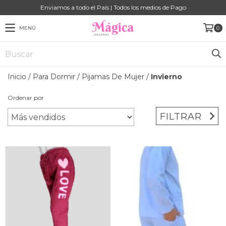
Enviamos a todo el País | Todos los medios de Pago
MENÚ
0
Inicio
/
Para Dormir
/
Pijamas De Mujer
/
Invierno
Ordenar por
FILTRAR