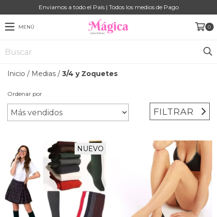
Enviamos a todo el País | Todos los medios de Pago
MENÚ
0
Inicio
/
Medias
/
3/4 y Zoquetes
Ordenar por
FILTRAR
NUEVO